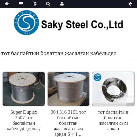
тот баспайтын болаттан жасалған кабельдер
Super Duplex
304 316 316L тот
тот баспайтын
2507 тот
баспайтын
болаттан
баспайтын
болаттан
жасалған сым
кабельді қоршау
жасалған сым
арқан
арқан 6 × 1 ...