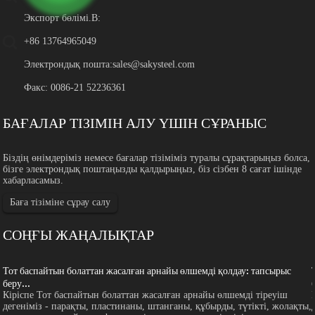
Экспорт бөлімі.B:
+86 13764965049
Электрондық пошта:
sales@sakysteel.com
Факс: 0086-21 52236361
БАҒАЛАР ТІЗІМІН АЛУ ҮШІН СҰРАНЫС
Біздің өнімдеріміз немесе бағалар тізіміміз туралы сұрақтарыңыз болса,
бізге электрондық поштаңызды қалдырыңыз, біз сізбен 8 сағат ішінде
хабарласамыз.
Баға тізіміне сұрау салу
СОҢҒЫ ЖАҢАЛЫҚТАР
Тот баспайтын болаттан жасалған арнайы өлшемді қолдау: тапсырыс
беру...
Кіріспе Тот баспайтын болаттан жасалған арнайы өлшемді тіреуіш
,
дегеніміз - парақты, пластинаны, штанганы, құбырды, түтікті, жолақты,