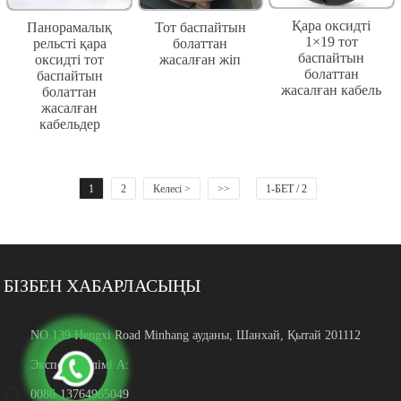
Қара оксидті
Панорамалық
Тот баспайтын
1×19 тот
рельсті қара
болаттан
баспайтын
оксидті тот
жасалған жіп
болаттан
баспайтын
жасалған кабель
болаттан
жасалған
кабельдер
1
2
Келесі >
>>
1-БЕТ / 2
БІЗБЕН ХАБАРЛАСЫҢЫ
NO.139 Hengxi Road Minhang ауданы, Шанхай, Қытай 201112
Экспорт бөлімі А:
0086-13764965049