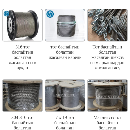
316 тот
тот баспайтын
Тот баспайтын
баспайтын
болаттан
болаттан
болаттан
жасалған кабель
жасалған шексіз
жасалған сым
сым арқандардан
арқан
жасалған асу
304 316 тот
7 x 19 тот
Магнитсіз тот
баспайтын
баспайтын
баспайтын
болаттан
болаттан
болаттан