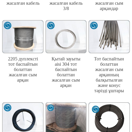
жасалған кабель
жасалған кабель
жасалған сым
3/8
арқандар
2205 дуплексті
Қытай зауыты
Тот баспайтын
тот баспайтын
aisi 304 тот
болаттан
болаттан
баспайтын
жасалған сым
жасалған сым
болаттан
арқанның
арқан
жасалған сым
балқытылған
арқан
және конус
тәрізді ұштары