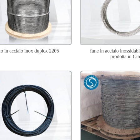
o in acciaio inox duplex 2205
fune in acciaio inossidab
prodotta in Ci