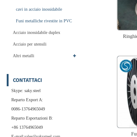
cavi in ​​acciaio inossidabile
Funi metalliche rivestite in PVC
Acciaio inossidabile duplex
Ringhie
Acciaio per utensili
Altri metalli
CONTATTACI
Skype: saky.steel
Reparto Export A:
0086-13764965049
Reparto Esportazioni B:
+86 13764965049
Fun
E-mail:
sales@sakysteel.com