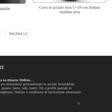
Cavo in acciaio inox 1×19 con finitura
idabile
ossidata nera
PAGINA 1/2
IE
x su misura: Ordina...
Supporto in acciaio 
 per dimensioni personalizzate in acciaio inossidabile
Introduzione Il suppo
piastre, barre, tubi, nastri, fili o profili speciali in
significa fornire lamie
lunghezze, finiture o condizioni di lavorazione selezionate
dimensioni, tolleranz
per una specifica...