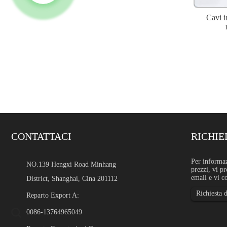
Cavi in
CONTATTACI
RICHIE
Supporto in acciaio inox 
Per informazi
NO.139 Hengxi Road Minhang
prezzi, vi pr
Introduzione Il supporto pe
email e vi c
District, Shanghai, Cina 201112
significa fornire lamiere, pia
dimensioni, tolleranze, lung
Richiesta d
per una specifica...
Reparto Export A:
0086-13764965049