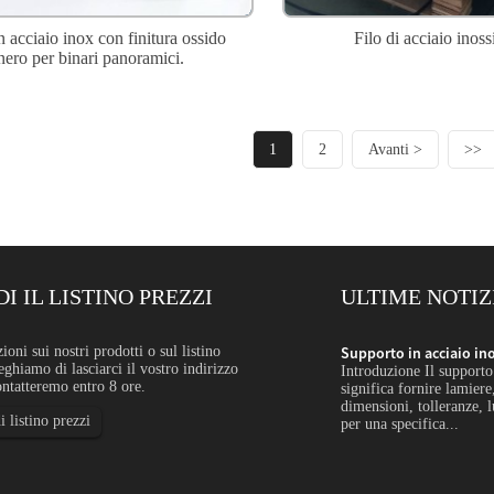
 ​​acciaio inox con finitura ossido
Filo di acciaio inoss
nero per binari panoramici.
1
2
Avanti >
>>
DI IL LISTINO PREZZI
ULTIME NOTIZ
su misura: Ordina...
oni sui nostri prodotti o sul listino
Supporto in acciaio ino
eghiamo di lasciarci il vostro indirizzo
r dimensioni personalizzate in acciaio inossidabile
Introduzione Il supporto
ontatteremo entro 8 ore.
stre, barre, tubi, nastri, fili o profili speciali in
significa fornire lamiere, 
hezze, finiture o condizioni di lavorazione selezionate
dimensioni, tolleranze, 
i listino prezzi
per una specifica...