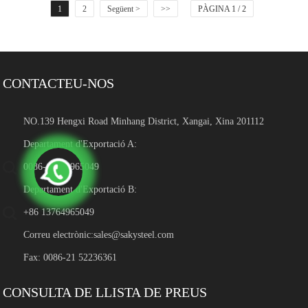
1
2
Següent >
>>
PÀGINA 1 / 2
CONTACTEU-NOS
NO.139 Hengxi Road Minhang District, Xangai, Xina 201112
Departament d'Exportació A:
0086-13764965049
Departament d'Exportació B:
+86 13764965049
Correu electrònic:
sales@sakysteel.com
Fax: 0086-21 52236361
CONSULTA DE LLISTA DE PREUS