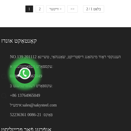
בלאַט 1 / 2
>>
ווייטער >
2
1
קאָנטאַקט אונדז
NO.139 הענגקסי ראָוד מינהאַנג דיסטריקט, שאַנגהאַי, טשיינאַ 201112
עקספּאָרט דעפּאַרטמענט א:
0086-13764965049
עקספּאָרט דעפּאַרטמענט ב:
+86 13764965049
sales@sakysteel.com
אימעיל:
פאַקס: 0086-21 52236361
אָנפֿרעג פֿאַר פּרייזליסט