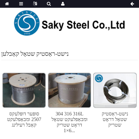
נישט-ראַסטיק שטאָל קאַבלען
נישט-ראַסטיק
304 316 316L
סופּער דופּלעקס
שטאָל דראָט
ומבאַפלעקט שטאָל
2507 ומבאַפלעקט
שטריק
דראָט שטריק
קאַבל רעילינג
6×1...