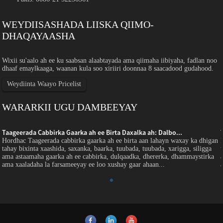
WEYDIISASHADA LIISKA QIIMO-
DHAQAYAASHA
Wixii su'aalo ah ee ku saabsan alaabtayada ama qiimaha iibiyaha, fadlan noo
dhaaf emaylkaaga, waanan kula soo xiriiri doonnaa 8 saacadood gudahood.
Weydiinta Waayo Pricelist
WARARKII UGU DAMBEEYAY
Taageerada Cabbirka Gaarka ah ee Birta Daxalka ah: Dalbo...
Hordhac Taageerada cabbirka gaarka ah ee birta aan lahayn waxay ka dhigan
tahay bixinta xaashida, saxanka, baarka, tuubada, tuubada, xarigga, siligga
ama astaamaha gaarka ah ee cabbirka, dulqaadka, dhererka, dhammaystirka
ama xaaladaha la farsameeyay ee loo xushay gaar ahaan...