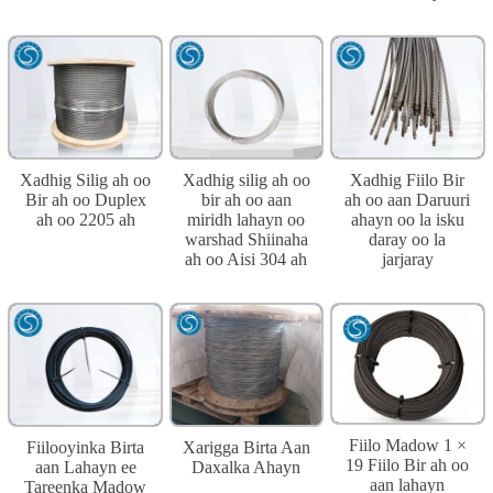
Xadhig Silig ah oo
Xadhig silig ah oo
Xadhig Fiilo Bir
Bir ah oo Duplex
bir ah oo aan
ah oo aan Daruuri
ah oo 2205 ah
miridh lahayn oo
ahayn oo la isku
warshad Shiinaha
daray oo la
ah oo Aisi 304 ah
jarjaray
Fiilo Madow 1 ×
Fiilooyinka Birta
Xarigga Birta Aan
19 Fiilo Bir ah oo
aan Lahayn ee
Daxalka Ahayn
aan lahayn
Tareenka Madow