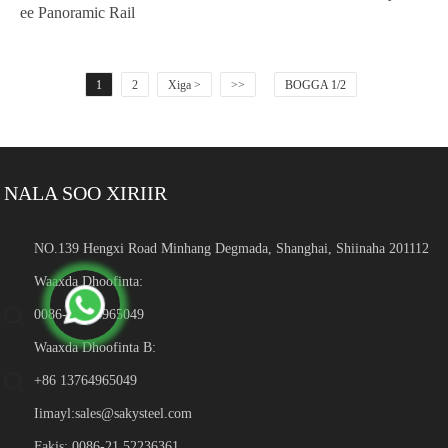
ee Panoramic Rail
1
2
Xiga >
>>
BOGGA 1/2
NALA SOO XIRIIR
NO.139 Hengxi Road Minhang Degmada, Shanghai, Shiinaha 201112
Waaxda Dhoofinta:
0086-13764965049
Waaxda Dhoofinta B:
+86 13764965049
Iimayl:
sales@sakysteel.com
Fakis: 0086-21 52236361