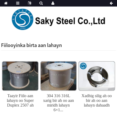
Fiilooyinka birta aan lahayn
Taayir Fiilo aan
304 316 316L
Xadhig silig ah oo
lahayn oo Super
xarig bir ah oo aan
bir ah oo aan
Duplex 2507 ah
miridh lahayn
lahayn dahaadh
6×1...