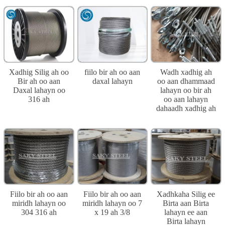
Xadhig Silig ah oo
fiilo bir ah oo aan
Wadh xadhig ah
Bir ah oo aan
daxal lahayn
oo aan dhammaad
Daxal lahayn oo
lahayn oo bir ah
316 ah
oo aan lahayn
dahaadh xadhig ah
Fiilo bir ah oo aan
Fiilo bir ah oo aan
Xadhkaha Silig ee
miridh lahayn oo
miridh lahayn oo 7
Birta aan Birta
304 316 ah
x 19 ah 3/8
lahayn ee aan
Birta lahayn