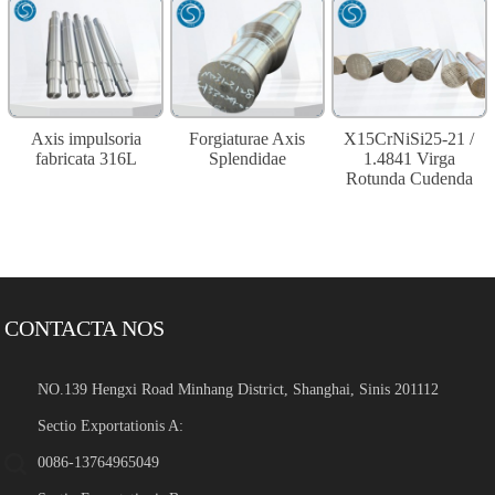
Axis impulsoria
Forgiaturae Axis
X15CrNiSi25-21 /
fabricata 316L
Splendidae
1.4841 Virga
Rotunda Cudenda
CONTACTA NOS
NO.139 Hengxi Road Minhang District, Shanghai, Sinis 201112
Sectio Exportationis A:
0086-13764965049