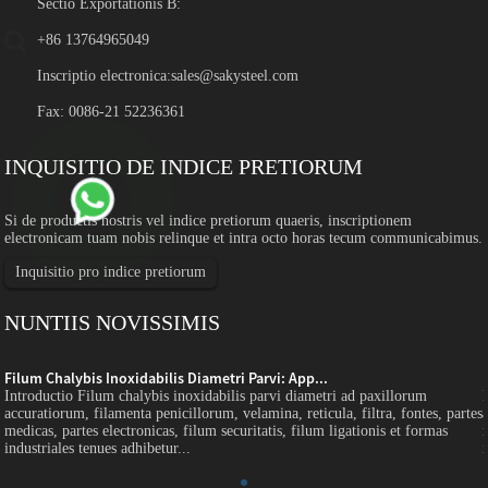
Sectio Exportationis B:
+86 13764965049
Inscriptio electronica:
sales@sakysteel.com
Fax: 0086-21 52236361
INQUISITIO DE INDICE PRETIORUM
Si de productis nostris vel indice pretiorum quaeris, inscriptionem
electronicam tuam nobis relinque et intra octo horas tecum communicabimus.
Inquisitio pro indice pretiorum
NUNTIIS NOVISSIMIS
Filum Chalybis Inoxidabilis Diametri Parvi: App...
Introductio Filum chalybis inoxidabilis parvi diametri ad paxillorum
s
accuratiorum, filamenta penicillorum, velamina, reticula, filtra, fontes, partes
medicas, partes electronicas, filum securitatis, filum ligationis et formas
industriales tenues adhibetur...