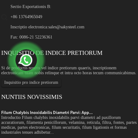
Sectio Exportationis B:
+86 13764965049
Inscriptio electronica:
sales@sakysteel.com
Fax: 0086-21 52236361
INQUISITIO DE INDICE PRETIORUM
Si de productis nostris vel indice pretiorum quaeris, inscriptionem
electronicam tuam nobis relinque et intra octo horas tecum communicabimus.
Inquisitio pro indice pretiorum
NUNTIIS NOVISSIMIS
Filum Chalybis Inoxidabilis Diametri Parvi: App...
Introductio Filum chalybis inoxidabilis parvi diametri ad paxillorum
s
accuratiorum, filamenta penicillorum, velamina, reticula, filtra, fontes, partes
medicas, partes electronicas, filum securitatis, filum ligationis et formas
industriales tenues adhibetur...