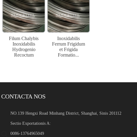
Filum Chalybis
Inoxidabilis
Inoxidabilis
Ferrum Frigidum
Hydrogenio
et Frigida
Recoctum
Formatio...
CONTACTA NOS
NO.139 Hengxi Road Minhang District, Shanghai, Sinis 201112
Sectio Exportationis A:
0086-13764965049