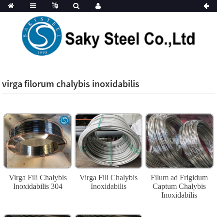
virga filorum chalybis inoxidabilis
Virga Fili Chalybis
Virga Fili Chalybis
Filum ad Frigidum
Inoxidabilis 304
Inoxidabilis
Captum Chalybis
Inoxidabilis