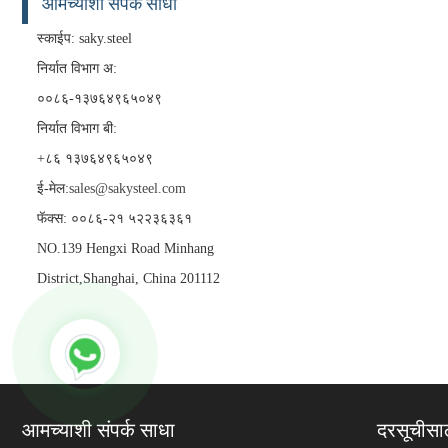
आमच्याशी संपर्क साधा
स्काईप: saky.steel
निर्यात विभाग अ:
००८६-१३७६४९६५०४९
निर्यात विभाग बी:
+८६ १३७६४९६५०४९
ई-मेल:
sales@sakysteel.com
फॅक्स: ००८६-२१ ५२२३६३६१
NO.139 Hengxi Road Minhang
District,Shanghai, China 201112
आमच्याशी संपर्क साधा
दरसूचीसा