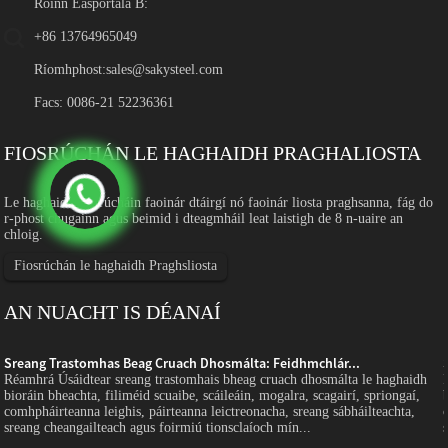
Roinn Easpórtála B:
+86 13764965049
Ríomhphost:
sales@sakysteel.com
Facs: 0086-21 52236361
FIOSRÚCHÁN LE HAGHAIDH PRAGHALIOSTA
Le haghaidh fiosrúcháin faoinár dtáirgí nó faoinár liosta praghsanna, fág do
r-phost chugainn agus beimid i dteagmháil leat laistigh de 8 n-uaire an
chloig.
Fiosrúchán le haghaidh Praghsliosta
AN NUACHT IS DÉANAÍ
Sreang Trastomhas Beag Cruach Dhosmálta: Feidhmchlár...
Réamhrá Úsáidtear sreang trastomhais bheag cruach dhosmálta le haghaidh
bioráin bheachta, filiméid scuaibe, scáileáin, mogalra, scagairí, spriongaí,
comhpháirteanna leighis, páirteanna leictreonacha, sreang sábháilteachta,
sreang cheangailteach agus foirmiú tionsclaíoch mín...