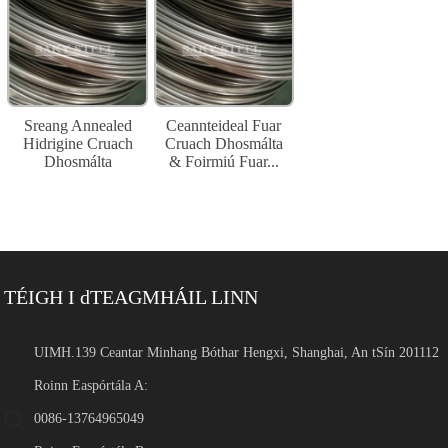
Sreang Annealed
Ceannteideal Fuar
Hidrigine Cruach
Cruach Dhosmálta
Dhosmálta
& Foirmiú Fuar...
TÉIGH I dTEAGMHÁIL LINN
UIMH.139 Ceantar Minhang Bóthar Hengxi, Shanghai, An tSín 201112
Roinn Easpórtála A:
0086-13764965049