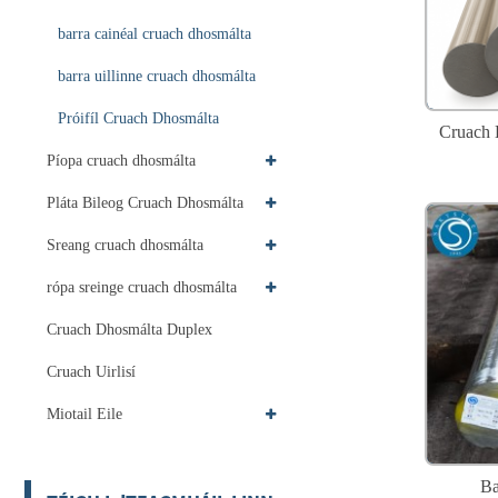
barra cainéal cruach dhosmálta
barra uillinne cruach dhosmálta
Próifíl Cruach Dhosmálta
Cruach
Píopa cruach dhosmálta
Pláta Bileog Cruach Dhosmálta
Sreang cruach dhosmálta
rópa sreinge cruach dhosmálta
Cruach Dhosmálta Duplex
Cruach Uirlisí
Miotail Eile
Ba