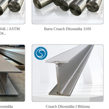
904L | ASTM
Barra Cruach Dhosmálta 310S
4...
hosmálta
Cruach Dhosmálta I Bhíoma