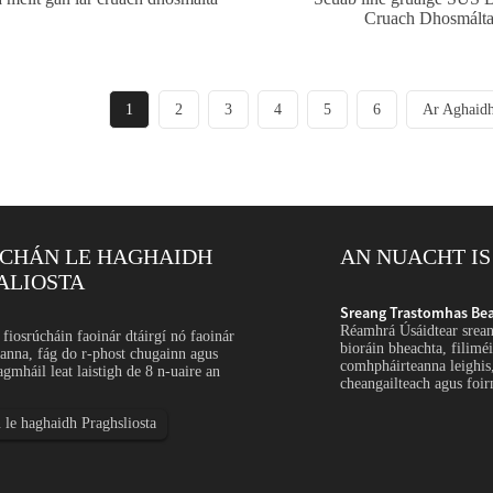
Cruach Dhosmálta
1
2
3
4
5
6
Ar Aghaid
ÚCHÁN LE HAGHAIDH
AN NUACHT IS
ALIOSTA
ruach Dhosmálta: Feidhmchlár...
Sreang Trastomhas Bea
rastomhais bheag cruach dhosmálta le haghaidh
Réamhrá Úsáidtear srean
fiosrúcháin faoinár dtáirgí nó faoinár
cuaibe, scáileáin, mogalra, scagairí, spriongaí,
bioráin bheachta, filiméi
sanna, fág do r-phost chugainn agus
irteanna leictreonacha, sreang sábháilteachta, sreang
comhpháirteanna leighis,
agmháil leat laistigh de 8 n-uaire an
 tionsclaíoch mín...
cheangailteach agus foir
 le haghaidh Praghsliosta