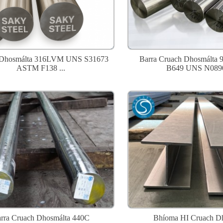
 Dhosmálta 316LVM UNS S31673
Barra Cruach Dhosmálta 
ASTM F138 ...
B649 UNS N0890
rra Cruach Dhosmálta 440C
Bhíoma HI Cruach D