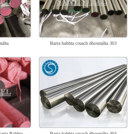
málta
Barra babhta cruach dhosmálta 303
Barra Babhta
Barra babhta cruach dhosmálta 304