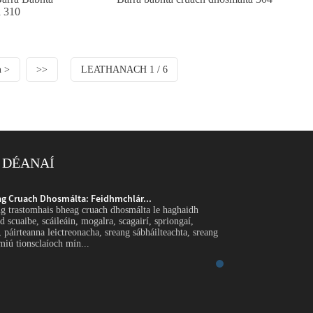
 310
h >
>>
LEATHANACH 1 / 6
 DÉANAÍ
g Cruach Dhosmálta: Feidhmchlár...
Sreang Trastomhas 
g trastomhais bheag cruach dhosmálta le haghaidh
Réamhrá Úsáidtear sr
d scuaibe, scáileáin, mogalra, scagairí, spriongaí,
bioráin bheachta, fili
 páirteanna leictreonacha, sreang sábháilteachta, sreang
comhpháirteanna leigh
miú tionsclaíoch mín...
cheangailteach agus f