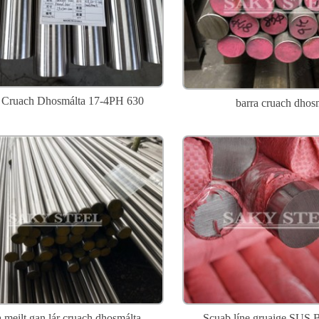
 Cruach Dhosmálta 17-4PH 630
barra cruach dhos
 meilt gan lár cruach dhosmálta
Scuab líne gruaige SUS 