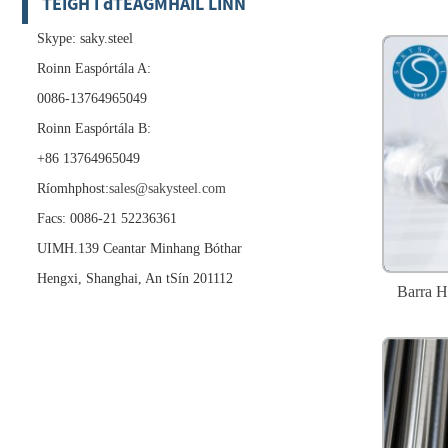
TÉIGH I dTEAGMHÁIL LINN
Skype: saky.steel
Roinn Easpórtála A:
0086-13764965049
Roinn Easpórtála B:
+86 13764965049
Ríomhphost:
sales@sakysteel.com
Facs: 0086-21 52236361
UIMH.139 Ceantar Minhang Bóthar
Hengxi, Shanghai, An tSín 201112
Barra H