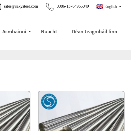
sales@sakysteel.com
0086-13764965049
English
Acmhainní
Nuacht
Déan teagmháil linn