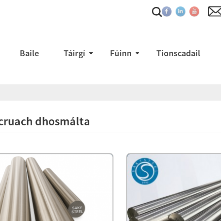
Baile
Táirgí
Fúinn
Tionscadail
 cruach dhosmálta