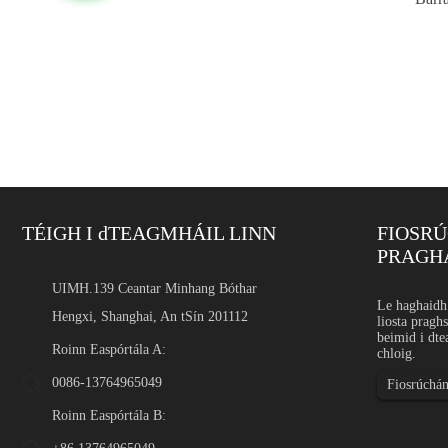
TÉIGH I dTEAGMHÁIL LINN
FIOSR
PRAGH
Sreang Trastomhas Beag C
UIMH.139 Ceantar Minhang Bóthar
Réamhrá Úsáidtear sreang t
Le haghaidh 
Hengxi, Shanghai, An tSín 201112
bioráin bheachta, filiméid s
liosta pragh
comhpháirteanna leighis, pá
beimid i dte
cheangailteach agus foirmiú
Roinn Easpórtála A:
chloig.
0086-13764965049
Fiosrúchán
Roinn Easpórtála B: