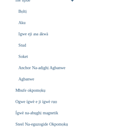
Ihe njide
Bọltị
Aku
Igwe eji asa ákwà
Stud
Soket
Anchor Na-adịghị Agbanwe
Agbanwe
Mbufe okpomọkụ
Ogwe ígwè e ji ígwè rụọ
Ígwè na-abụghị magnetik
Steel Na-eguzogide Okpomọkụ