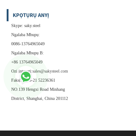
KPỌTỤRỤ ANYỊ
Skype: saky.steel
Ngalaba Mbupụ:
0086-13764965049
Ngalaba Mbupụ B:
+86 13764965049
Ozi ịntanetị:
sales@sakysteel.com
Faksị: 0086-21 52236361
NO.139 Hengxi Road Minhang
District, Shanghai, China 201112