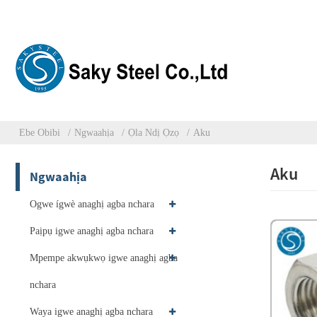
Ebe Obibi
Ngwaahịa
Ọla Ndị Ọzọ
Aku
Aku
Ngwaahịa
Ogwe ígwè anaghị agba nchara
Paịpụ igwe anaghị agba nchara
Mpempe akwụkwọ igwe anaghị agba
nchara
Waya igwe anaghị agba nchara