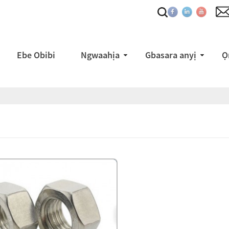
Ebe Obibi
Ngwaahịa
Gbasara anyị
Ọ