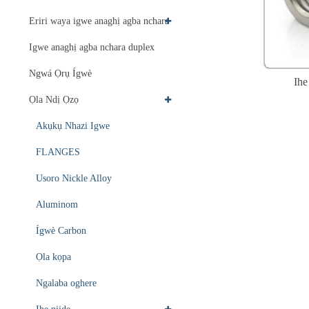
Eriri waya igwe anaghị agba nchara
Igwe anaghị agba nchara duplex
Ngwá Ọrụ Ígwè
Ih
Ọla Ndị Ọzọ
Akụkụ Nhazi Igwe
FLANGES
Usoro Nickle Alloy
Aluminom
Ígwè Carbon
Ọla kọpa
Ngalaba oghere