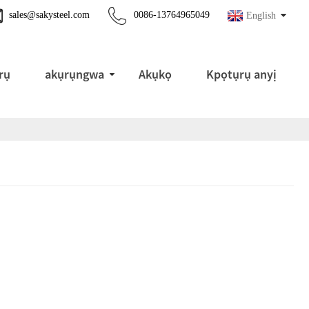
sales@sakysteel.com
0086-13764965049
English
rụ
akụrụngwa
Akụkọ
Kpọtụrụ anyị