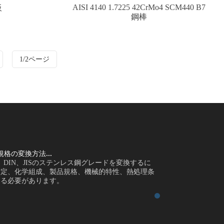
AISI 4140 1.7225 42CrMo4 SCM440 B7
板
鋼棒
1/2ページ
S規格の変換方法...
ASTM、EN、DIN、
N、DIN、JISのステンレス鋼グレードを変換するに
はじめに ASTM、
指定、化学組成、製品規格、機械的特性、熱処理条
は、購入者は材料
する必要があります。
件、納期などを比