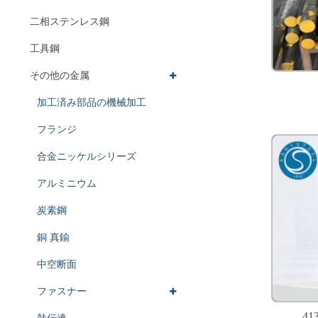
二相ステンレス鋼
工具鋼
その他の金属
加工済み部品の機械加工
フランジ
合金ニッケルシリーズ
アルミニウム
炭素鋼
銅 真鍮
中空断面
ファスナー
4