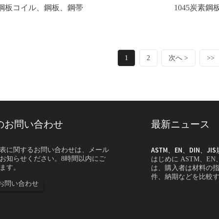
鋼板コイル、鋼板、鋼帯
1045炭素鋼
1
2
次へ >
>>
のお問い合わせ
最新ニュース
格の変換方法...
ASTM、EN、DIN、JI
表に関するお問い合わせは、メール
お知らせください。8時間以内にご
DIN、JISのステンレス鋼グレードを変換するに
はじめに ASTM、E
ます。
、化学組成、製品規格、機械的特性、熱処理条
は、購入者は材料の
必要があります。
件、納期などを比較
お問い合わせ