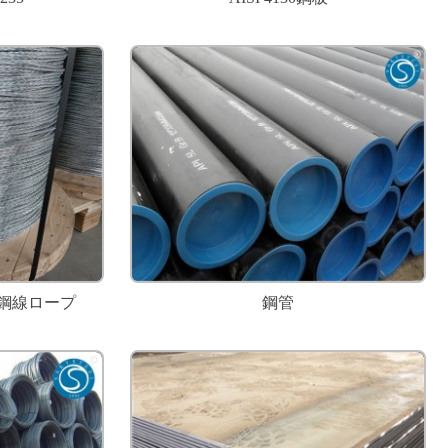
ッキ鋼線ロープ
鋼管