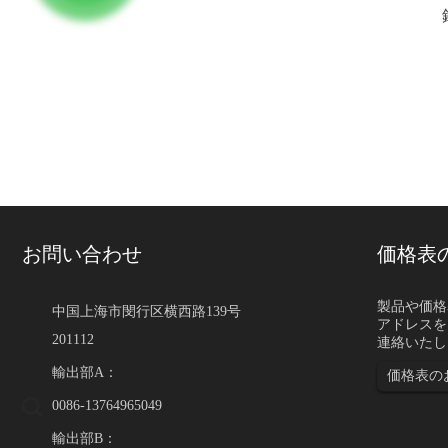
お問い合わせ
価格表
ASTM、EN、DIN、JIS規
製品や価格
中国上海市閔行区横西路139号
アドレスを
はじめに ASTM、EN、
201112
連絡いたし
は、購入者は材料の指定
件、納期などを比較する
輸出部A：
価格表の
0086-13764965049
輸出部B：