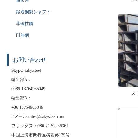
熱伝達
鍛造鋼製シャフト
非磁性鋼
耐熱鋼
お問い合わせ
Skype: saky.steel
輸出部A：
0086-13764965049
ス
輸出部B：
+86 13764965049
Eメール:
sales@sakysteel.com
ファックス: 0086-21 52236361
中国上海市閔行区横西路139号