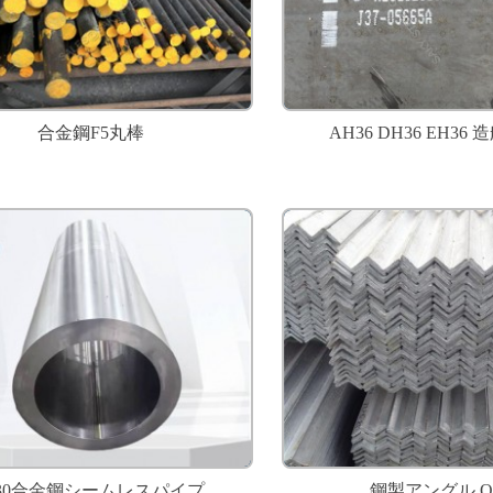
合金鋼F5丸棒
AH36 DH36 EH36
130合金鋼シームレスパイプ
鋼製アングル Q2