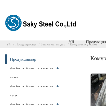
Үй
Продукция
Үй
Продукциялар
Башка металлдар
Көмүртектүү болот
Көмүр
Продукциялар
Дат баспас болоттон жасалган
тилке
Дат баспас болоттон жасалган
түтүк
Дат баспас болоттон жасалган