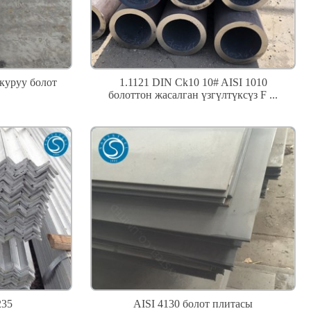
куруу болот
1.1121 DIN Ck10 10# AISI 1010
болоттон жасалган үзгүлтүксүз F ...
235
AISI 4130 болот плитасы