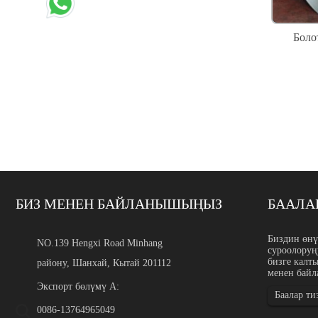
Боло
БИЗ МЕНЕН БАЙЛАНЫШЫҢЫЗ
БААЛА
ASTM, EN, DIN жана JIS с
Биздин өнү
NO.139 Hengxi Road Minhang
суроолоруң
Киришүү ASTM, EN, DIN ж
бизге калт
району, Шанхай, Кытай 201112
класстарды конвертациял
менен бай
химиялык курамын, прод
жылуулук менен иштетүү
Экспорт бөлүмү А:
Баалар ти
...
0086-13764965049