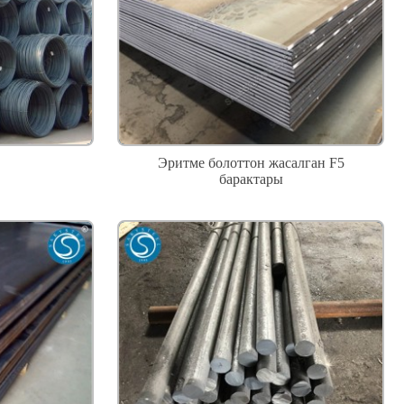
Эритме болоттон жасалган F5
барактары