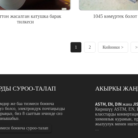
ттон жасалган катушка барак
1045 көмүртек болот
тилкеси
1
2
Кийинки >
>
РДЫ СУРОО-ТАЛАП
АКЫРКЫ ЖАҢ
табилизаторлорун кантип конвертациялоо керек...
мдөр же баа тизмеси боюнча
ASTM, EN, DIN жана JI
уз болсо, электрондук почтаңызды
ана JIS дат баспас болоттон жасалган
Киришүү ASTM, EN, DI
ырыңыз, биз 8 сааттын ичинде сиз
оо үчүн, сатып алуучулар материалдын аталышын,
класстарды конвертац
ланышабыз.
уктунун стандартын, механикалык касиеттерин,
химиялык курамын, пр
 абалын, жеткирүүнү салыштырып көрүшү керек
жылуулук менен иште
змеси боюнча суроо-талап
...