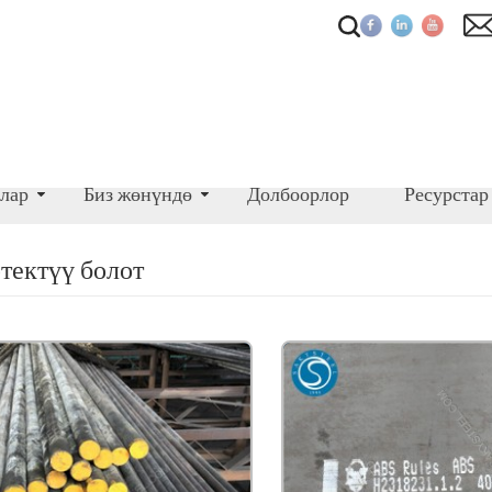
лар
Биз жөнүндө
Долбоорлор
Ресурстар
тектүү болот