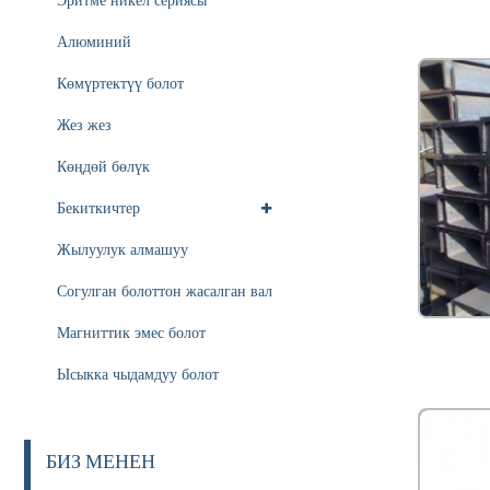
Эритме никел сериясы
Алюминий
Көмүртектүү болот
Жез жез
Көңдөй бөлүк
Бекиткичтер
Жылуулук алмашуу
Согулган болоттон жасалган вал
Магниттик эмес болот
Ысыкка чыдамдуу болот
БИЗ МЕНЕН