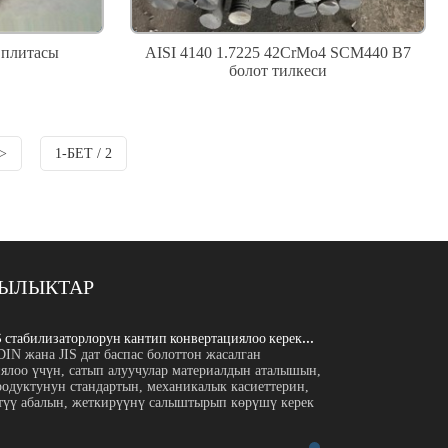
 плитасы
AISI 4140 1.7225 42CrMo4 SCM440 B7
болот тилкеси
>
1-БЕТ / 2
ЫЛЫКТАР
S стабилизаторлорун кантип конвертациялоо керек...
ASTM, EN, DIN жана 
N жана JIS дат баспас болоттон жасалган
Киришүү ASTM, EN,
иялоо үчүн, сатып алуучулар материалдын аталышын,
класстарды конверт
одуктунун стандартын, механикалык касиеттерин,
химиялык курамын,
түү абалын, жеткирүүнү салыштырып көрүшү керек
жылуулук менен иш
...