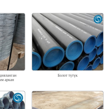
цияланган
Болот түтүк
ым аркан