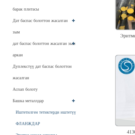
барак плитасы
Дат баспас болоттон жасалган
зым
Эритме
дат баспас болоттон жасалган зым
аркан
Дуплекстүү дат баспас болоттон
жасалган
Аспап болоту
Башка металлдар
Иштетилген тетиктерди иштетүү
ФЛАНЖДАР
413