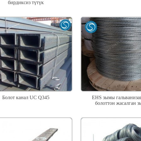
бирдиксиз түтүк
Болот канал UC Q345
EHS зымы гальваниза
болоттон жасалган з