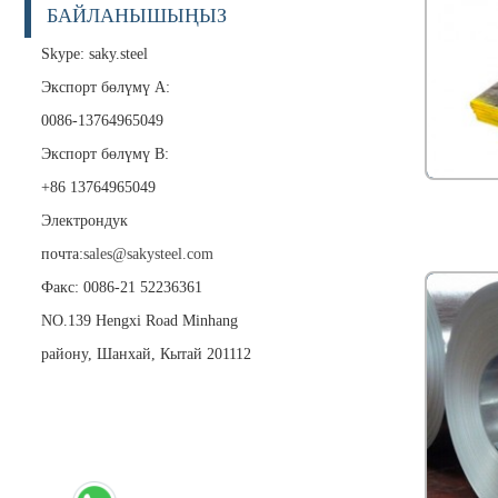
БАЙЛАНЫШЫҢЫЗ
Skype: saky.steel
Экспорт бөлүмү А:
0086-13764965049
Экспорт бөлүмү B:
+86 13764965049
Электрондук
почта:
sales@sakysteel.com
Факс: 0086-21 52236361
NO.139 Hengxi Road Minhang
району, Шанхай, Кытай 201112