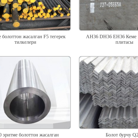
 болоттон жасалган F5 тегерек
AH36 DH36 EH36 Кеме 
тилкелери
плитасы
0 эритме болоттон жасалган
Болот бурчу Q