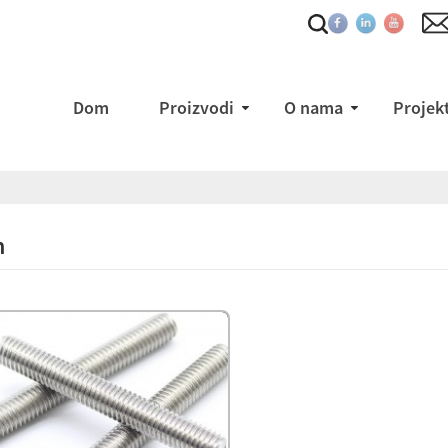
Dom
Proizvodi
O nama
Projek
h