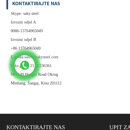
KONTAKTIRAJTE NAS
Skype: saky.steel
Izvozni odjel A:
0086-13764965049
Izvozni odjel B:
+86 13764965049
E-pošta:
sales@sakysteel.com
Faks: 0086-21 52236361
NO.139 Hengxi Road Okrug
Minhang, Šangaj, Kina 201112
KONTAKTIRAJTE NAS
UPIT Z