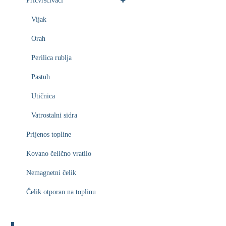
Pričvršćivači
Vijak
Orah
Perilica rublja
Pastuh
Utičnica
Vatrostalni sidra
Prijenos topline
Kovano čelično vratilo
Nemagnetni čelik
Čelik otporan na toplinu