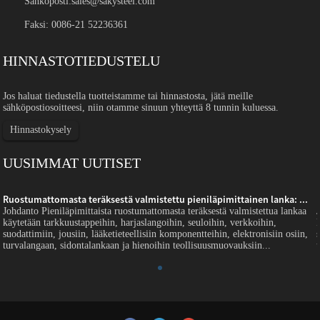
Sähköposti:
sales@sakysteel.com
Faksi: 0086-21 52236361
HINNASTOTIEDUSTELU
Jos haluat tiedustella tuotteistamme tai hinnastosta, jätä meille
sähköpostiosoitteesi, niin otamme sinuun yhteyttä 8 tunnin kuluessa.
Hinnastokysely
UUSIMMAT UUTISET
Ruostumattomasta teräksestä valmistettu pieniläpimittainen lanka: ...
Johdanto Pieniläpimittaista ruostumattomasta teräksestä valmistettua lankaa
käytetään tarkkuustappeihin, harjaslangoihin, seuloihin, verkkoihin,
suodattimiin, jousiin, lääketieteellisiin komponentteihin, elektronisiin osiin,
turvalangaan, sidontalankaan ja hienoihin teollisuusmuovauksiin...