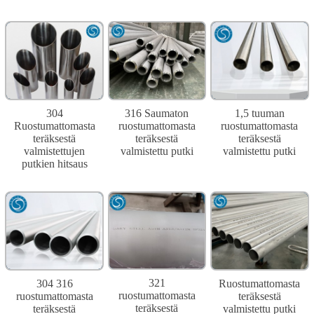
304
316 Saumaton
1,5 tuuman
Ruostumattomasta
ruostumattomasta
ruostumattomasta
teräksestä
teräksestä
teräksestä
valmistettujen
valmistettu putki
valmistettu putki
putkien hitsaus
321
304 316
Ruostumattomasta
ruostumattomasta
ruostumattomasta
teräksestä
teräksestä
teräksestä
valmistettu putki