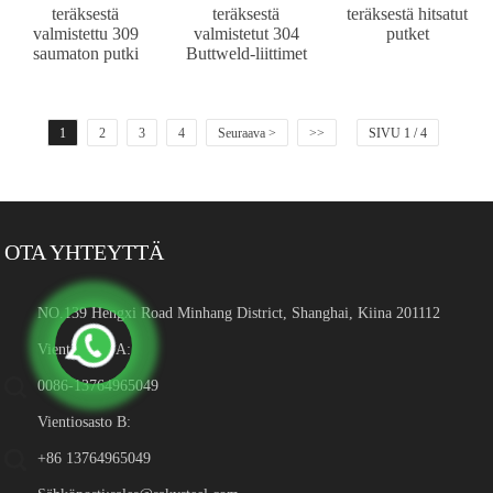
teräksestä
teräksestä
teräksestä hitsatut
valmistettu 309
valmistetut 304
putket
saumaton putki
Buttweld-liittimet
1
2
3
4
Seuraava >
>>
SIVU 1 / 4
OTA YHTEYTTÄ
NO.139 Hengxi Road Minhang District, Shanghai, Kiina 201112
Vientiosasto A:
0086-13764965049
Vientiosasto B:
+86 13764965049