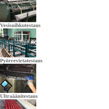
Vesisuihkutestaus
Pyörrevirtatestaus
Ultraäänitestaus