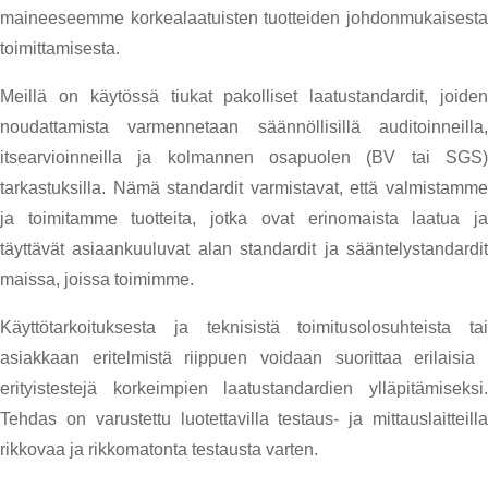
maineeseemme korkealaatuisten tuotteiden johdonmukaisesta
toimittamisesta.
Meillä on käytössä tiukat pakolliset laatustandardit, joiden
noudattamista varmennetaan säännöllisillä auditoinneilla,
itsearvioinneilla ja kolmannen osapuolen (BV tai SGS)
tarkastuksilla. Nämä standardit varmistavat, että valmistamme
ja toimitamme tuotteita, jotka ovat erinomaista laatua ja
täyttävät asiaankuuluvat alan standardit ja sääntelystandardit
maissa, joissa toimimme.
Käyttötarkoituksesta ja teknisistä toimitusolosuhteista tai
asiakkaan eritelmistä riippuen voidaan suorittaa erilaisia ​​
erityistestejä korkeimpien laatustandardien ylläpitämiseksi.
Tehdas on varustettu luotettavilla testaus- ja mittauslaitteilla
rikkovaa ja rikkomatonta testausta varten.