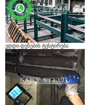
ედდი-დენების ტესტირება