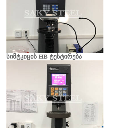
სიმტკიცის HB ტესტირება