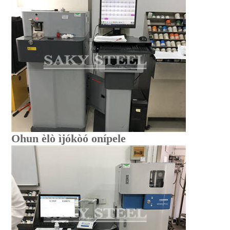
Ohun èlò ìjókòó onípele