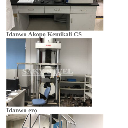
Idanwo Akopọ Kemikali CS
Idanwo ẹrọ