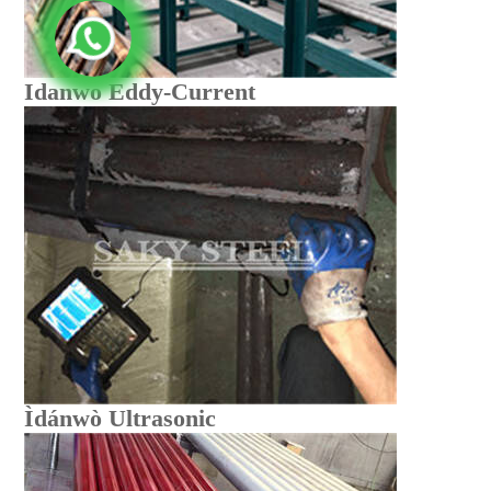
Idanwo Eddy-Current
Ìdánwò Ultrasonic