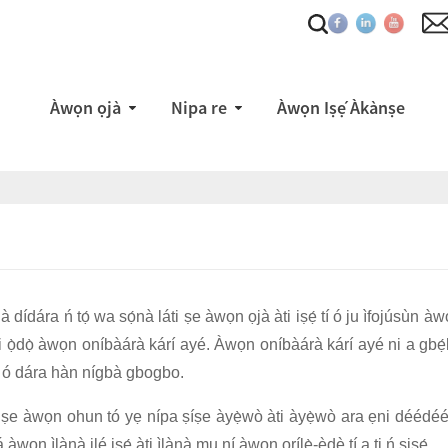
Àwọn ọjà
Nipa re
Àwọn Iṣẹ́ Àkànṣe
dídára ń tọ́ wa sọ́nà láti ṣe àwọn ọjà àti iṣẹ́ tí ó ju ìfojúsùn à
é láti ọ̀dọ̀ àwọn oníbàárà kárí ayé. Àwọn oníbàárà kárí ayé ni a gb
tí ó dára hàn nígbà gbogbo.
pé a ṣe àwọn ohun tó yẹ nípa ṣíṣe àyẹ̀wò àti àyẹ̀wò ara ẹni dééd
 àwọn ìlànà ilé iṣẹ́ àti ìlànà mu ní àwọn orílẹ̀-èdè tí a ti ń ṣiṣẹ́.