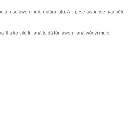
ú pé a ń ṣe àwọn ìpele dídára jùlọ. A ti pèsè àwọn iṣẹ́ náà pẹ̀lú
tí a kọ sílẹ̀ fi ìlànà tó dá lórí àwọn ìlànà wọ̀nyí múlẹ̀.