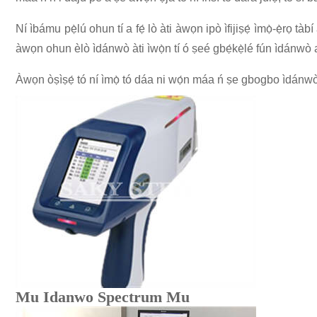
Ní ìbámu pẹ̀lú ohun tí a fẹ́ lò àti àwọn ipò ìfijiṣẹ́ ìmọ̀-ẹ̀rọ 
àwọn ohun èlò ìdánwò àti ìwọ̀n tí ó ṣeé gbẹ́kẹ̀lé fún ìdánwò a
Àwọn òṣìṣẹ́ tó ní ìmọ̀ tó dáa ni wọ́n máa ń ṣe gbogbo ìdánwò ní 
Mu Idanwo Spectrum Mu