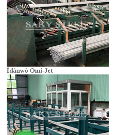
Ìdánwò Omi-Jet