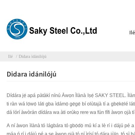
Ilé
Ilé
Didara ìdánilójú
Didara ìdánilójú
Dídára jẹ́ apá pàtàkì nínú Àwọn Ìlànà Iṣẹ́ SAKY STEEL. Ìlànà 
ti ràn wá lọ́wọ́ láti gba ìdámọ̀ gẹ́gẹ́ bí olùtajà tí a gbẹ́kẹ̀l
dá lórí àwòrán dídára wa àti orúkọ rere wa fún fífi àwọn ọjà 
A ní àwọn ìlànà tó lágbára tó gbọ́dọ̀ mú kí a lè rí i dájú 
máa ń rí i dájú pé a ṣe àwọn ọjà tó ní ìrísí tó dára jùlọ, tó sì bá