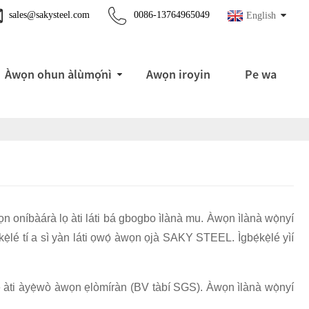
sales@sakysteel.com
0086-13764965049
English
Àwọn ohun àlùmọ́nì
Awọn iroyin
Pe wa
wọn oníbàárà lọ àti láti bá gbogbo ìlànà mu. Àwọn ìlànà wọ̀nyí
ẹ́kẹ̀lé tí a sì yàn láti ọwọ́ àwọn ọjà SAKY STEEL. Ìgbẹ́kẹ̀lé yìí
éé àti àyẹ̀wò àwọn ẹlòmíràn (BV tàbí SGS). Àwọn ìlànà wọ̀nyí