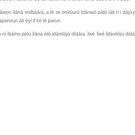
tàbí àwọn ìlànà oníbàárà, a lè ṣe onírúurú ìdánwò pàtó láti rí i dáj
panirun àti èyí tí kò lè parun.
ìbámu pẹ̀lú ìlànà ètò ìdánilójú dídára. Ìwé 'Ìwé Ìdánilójú dídára' 