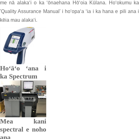
me nā alakaʻi o ka ʻōnaehana Hōʻoia Kūlana. Hoʻokumu ka
'Quality Assurance Manual' i hoʻopaʻa ʻia i ka hana e pili ana i
kēia mau alakaʻi.
Hoʻāʻo ʻana i
ka Spectrum
Mea kani
spectral e noho
ana