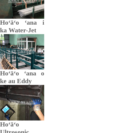
Hoʻāʻo ʻana i
ka Water-Jet
Hoʻāʻo ʻana o
ke au Eddy
Hoʻāʻo
Ultrosonic