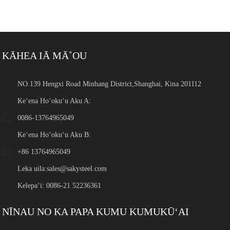
KĀHEA IĀ MĀ˚OU
NO.139 Hengxi Road Minhang District,Shanghai, Kina 201112
Keʻena Hoʻokuʻu Aku A:
0086-13764965049
Keʻena Hoʻokuʻu Aku B:
+86 13764965049
Leka uila:
sales@sakysteel.com
Kelepaʻi: 0086-21 52236361
NĪNAU NO KA PAPA KUMU KUMUKŪʻAI