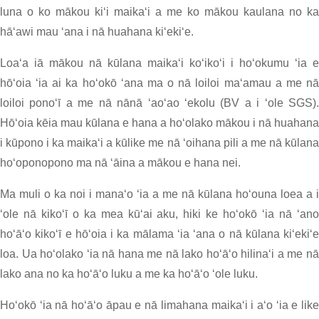
luna o ko mākou kiʻi maikaʻi a me ko mākou kaulana no ka
hāʻawi mau ʻana i nā huahana kiʻekiʻe.
Loaʻa iā mākou nā kūlana maikaʻi koʻikoʻi i hoʻokumu ʻia e
hōʻoia ʻia ai ka hoʻokō ʻana ma o nā loiloi maʻamau a me nā
loiloi ponoʻī a me nā nānā ʻaoʻao ʻekolu (BV a i ʻole SGS).
Hōʻoia kēia mau kūlana e hana a hoʻolako mākou i nā huahana
i kūpono i ka maikaʻi a kūlike me nā ʻoihana pili a me nā kūlana
hoʻoponopono ma nā ʻāina a mākou e hana nei.
Ma muli o ka noi i manaʻo ʻia a me nā kūlana hoʻouna loea a i
ʻole nā ​​​​kikoʻī o ka mea kūʻai aku, hiki ke hoʻokō ʻia nā ʻano
hoʻāʻo kikoʻī e hōʻoia i ka mālama ʻia ʻana o nā kūlana kiʻekiʻe
loa. Ua hoʻolako ʻia nā hana me nā lako hoʻāʻo hilinaʻi a me nā
lako ana no ka hoʻāʻo luku a me ka hoʻāʻo ʻole luku.
Hoʻokō ʻia nā hoʻāʻo āpau e nā limahana maikaʻi i aʻo ʻia e like