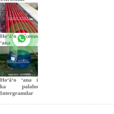
Hoʻāʻo komo
ʻana
Hoʻāʻo ʻana i
ka palaho
Intergranular