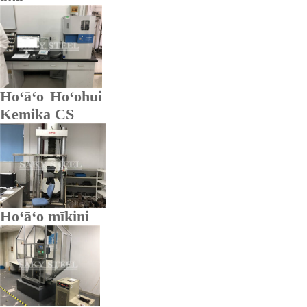
Hoʻāʻo Hoʻohui
Kemika CS
Hoʻāʻo mīkini