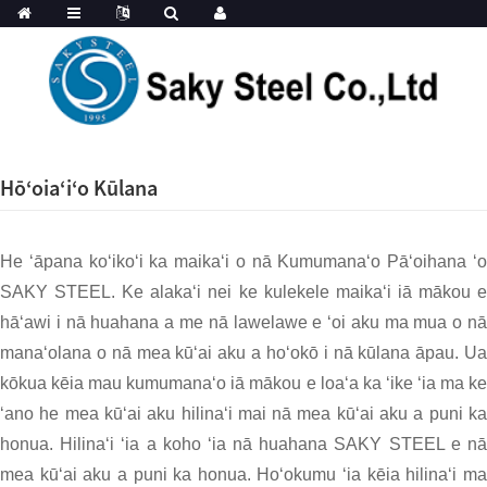
Hōʻoiaʻiʻo Kūlana
He ʻāpana koʻikoʻi ka maikaʻi o nā Kumumanaʻo Pāʻoihana ʻo
SAKY STEEL. Ke alakaʻi nei ke kulekele maikaʻi iā mākou e
hāʻawi i nā huahana a me nā lawelawe e ʻoi aku ma mua o nā
manaʻolana o nā mea kūʻai aku a hoʻokō i nā kūlana āpau. Ua
kōkua kēia mau kumumanaʻo iā mākou e loaʻa ka ʻike ʻia ma ke
ʻano he mea kūʻai aku hilinaʻi mai nā mea kūʻai aku a puni ka
honua. Hilinaʻi ʻia a koho ʻia nā huahana SAKY STEEL e nā
mea kūʻai aku a puni ka honua. Hoʻokumu ʻia kēia hilinaʻi ma