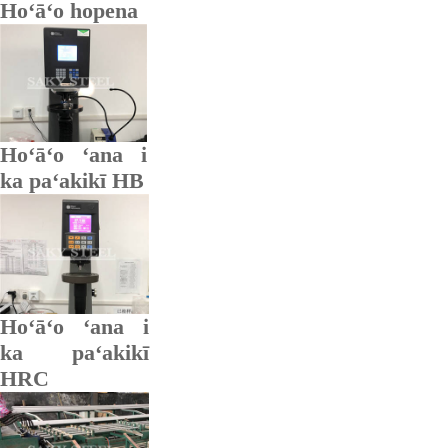
Hoʻāʻo hopena
Hoʻāʻo ʻana i
ka paʻakikī HB
Hoʻāʻo ʻana i
ka paʻakikī
HRC