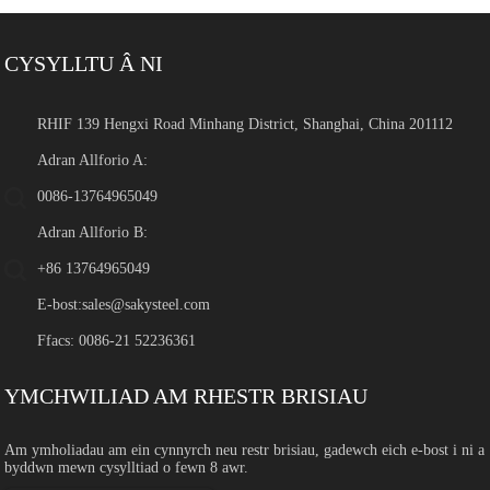
CYSYLLTU Â NI
RHIF 139 Hengxi Road Minhang District, Shanghai, China 201112
Adran Allforio A:
0086-13764965049
Adran Allforio B:
+86 13764965049
E-bost:
sales@sakysteel.com
Ffacs: 0086-21 52236361
YMCHWILIAD AM RHESTR BRISIAU
Am ymholiadau am ein cynnyrch neu restr brisiau, gadewch eich e-bost i ni a
byddwn mewn cysylltiad o fewn 8 awr.