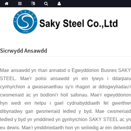
Sicrwydd Ansawdd
Mae ansawdd yn rhan annatod o Egwyddorion Busnes SAKY
STEEL. Mae'r polisi ansawdd yn ein tywys i ddarparu
cynhyrchion a gwasanaethau sy'n rhagori ar ddisgwyliadau'r
cwsmeriaid ac yn bodloni'r holl safonau. Mae'r egwyddorion
hyn wedi ein helpu i gael cydnabyddiaeth fel gwerthwr
dibynadwy gan gwsmeriaid ledled y byd. Mae cwsmeriaid
ledled y byd yn ymddiried yn gynhyrchion SAKY STEEL ac yn
eu dewis. Mae'r ymddiriedaeth hon yn seiliedig ar ein delwedd