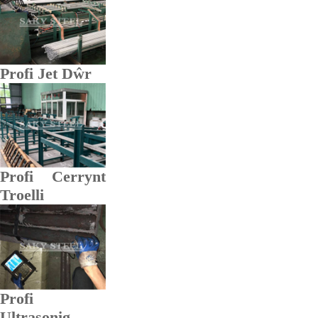
Profi Jet Dŵr
Profi Cerrynt
Troelli
Profi
Ultrasonig