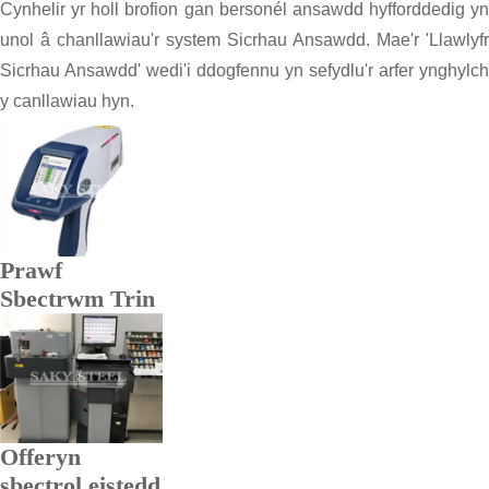
Cynhelir yr holl brofion gan bersonél ansawdd hyfforddedig yn
unol â chanllawiau'r system Sicrhau Ansawdd. Mae'r 'Llawlyfr
Sicrhau Ansawdd' wedi'i ddogfennu yn sefydlu'r arfer ynghylch
y canllawiau hyn.
Prawf
Sbectrwm Trin
Offeryn
sbectrol eistedd