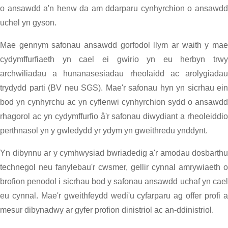
o ansawdd a'n henw da am ddarparu cynhyrchion o ansawdd
uchel yn gyson.
Mae gennym safonau ansawdd gorfodol llym ar waith y mae
cydymffurfiaeth yn cael ei gwirio yn eu herbyn trwy
archwiliadau a hunanasesiadau rheolaidd ac arolygiadau
trydydd parti (BV neu SGS). Mae'r safonau hyn yn sicrhau ein
bod yn cynhyrchu ac yn cyflenwi cynhyrchion sydd o ansawdd
rhagorol ac yn cydymffurfio â'r safonau diwydiant a rheoleiddio
perthnasol yn y gwledydd yr ydym yn gweithredu ynddynt.
Yn dibynnu ar y cymhwysiad bwriadedig a'r amodau dosbarthu
technegol neu fanylebau'r cwsmer, gellir cynnal amrywiaeth o
brofion penodol i sicrhau bod y safonau ansawdd uchaf yn cael
eu cynnal. Mae'r gweithfeydd wedi'u cyfarparu ag offer profi a
mesur dibynadwy ar gyfer profion dinistriol ac an-ddinistriol.