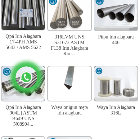
Ọpá Irin Alagbara
316LVM UNS
Píìpù irin alagbara
17-4PH AMS
S31673 ASTM
446
5643 / AMS 5622
F138 Irin Alagbara
Rou...
Ọpá Irin Alagbara
Waya onigun mẹta
Waya Irin Alagbara
904L | ASTM
irin alagbara
316L
B649 UNS
N08904...