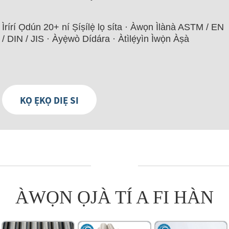
Ìrírí Ọdún 20+ ní Ṣíṣílẹ̀ lọ síta · Àwọn Ìlànà ASTM / EN
/ DIN / JIS · Àyẹ̀wò Dídára · Àtìlẹ́yìn Ìwọ̀n Àṣà
KỌ ẸKỌ DIẸ SI
ÀWỌN ỌJÀ TÍ A FI HÀN