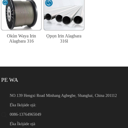
Okùn Waya Irin
Ọpọn Irin Alagbara
Alagbara 316
316l
PE WA
NO.139 Hengxi Road Minhang Agbegbe, Shanghai, China 201112
Ẹ̀ka Ikójáde ọjà:
0086-13764965049
Ẹ̀ka Ìkójáde ọjà