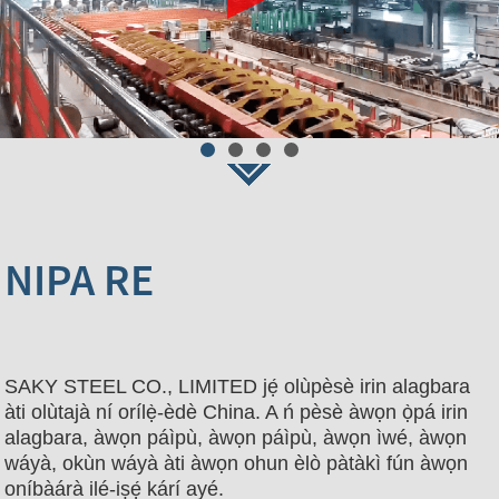
NIPA RE
SAKY STEEL CO., LIMITED jẹ́ olùpèsè irin alagbara
àti olùtajà ní orílẹ̀-èdè China. A ń pèsè àwọn ọ̀pá irin
alagbara, àwọn páìpù, àwọn páìpù, àwọn ìwé, àwọn
wáyà, okùn wáyà àti àwọn ohun èlò pàtàkì fún àwọn
oníbàárà ilé-iṣẹ́ kárí ayé.