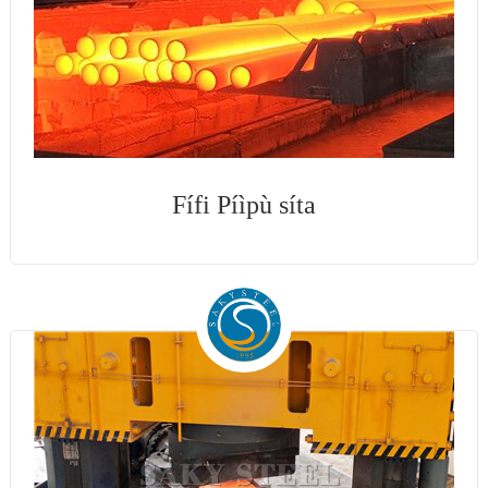
Fífi Píìpù síta