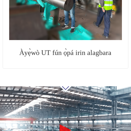
Àyẹ̀wò UT fún ọ̀pá irin alagbara