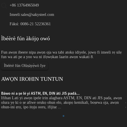
+86 13764965049
Imeeli:
sales@sakysteel.com
Fáksì: 0086-21 52236361
Ìbéèrè fún àkójọ owó
Fun awọn ibeere nipa awọn ọja wa tabi atokọ idiyele, jọwọ fi imeeli rẹ silẹ
fun wa ati pe a yoo wa ni ifọwọkan laarin awọn wakati 8.
Ìbéèrè fún Olùṣàyẹ̀wò Iye
AWỌN IROHIN TUNTUN
Báwo ni a ṣe lè yí ASTM, EN, DIN àti JIS padà...
Ifihan Lati yi awọn ipele irin alagbara ASTM, EN, DIN ati JIS pada, awọn
olura yẹ ki o ṣe afiwe orukọ ohun elo, akopọ kemikali, boṣewa ọja, awọn
ohun-ini ẹrọ, ipo itọju ooru, ifijiṣẹ ...