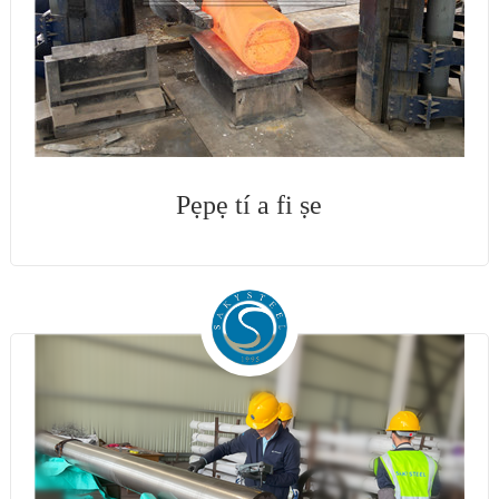
Pẹpẹ tí a fi ṣe