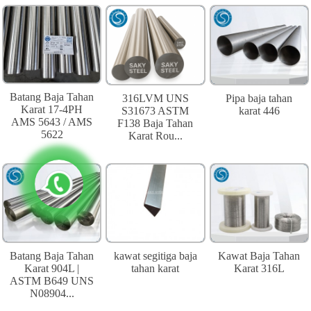
Batang Baja Tahan
316LVM UNS
Pipa baja tahan
Karat 17-4PH
S31673 ASTM
karat 446
AMS 5643 / AMS
F138 Baja Tahan
5622
Karat Rou...
Batang Baja Tahan
kawat segitiga baja
Kawat Baja Tahan
Karat 904L |
tahan karat
Karat 316L
ASTM B649 UNS
N08904...