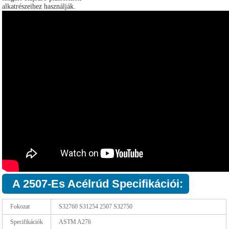
alkatrészeihez használják.
A 2507-Es Acélrúd Specifikációi:
Fokozat
S32760 S31254 2507 S32750
Specifikációk
ASTM A276