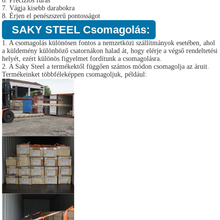
6. Precíziós fúrás
7. Vágja kisebb darabokra
8. Érjen el penészszerű pontosságot
SAKY STEEL Csomagolás:
1. A csomagolás különösen fontos a nemzetközi szállítmányok esetében, ahol
a küldemény különböző csatornákon halad át, hogy elérje a végső rendeltetési
helyét, ezért különös figyelmet fordítunk a csomagolásra.
2. A Saky Steel a termékektől függően számos módon csomagolja az áruit.
Termékeinket többféleképpen csomagoljuk, például: