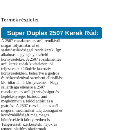
Termék részletei
Super Duplex 2507 Kerek Rúd:
A 2507 rozsdamentes acél rendkívül
magas folyáshatárral és
szakítószilárdsággal rendelkezik, így
alkalmas nagy igénybevételű
környezetekre. A 2507 rozsdamentes
acél kerek rudak kivételesen jól
teljesítenek különféle korrozív
környezetekben, beleértve a gödrös
és réskorrózióval szembeni ellenállást
kloridtartalmú környezetben. Nagy
szilárdsága ellenére a 2507
rozsdamentes acél jó szívósságot és
képlékenységet biztosít, ami
megkönnyíti a feldolgozást és a
gyártást. A 2507 rozsdamentes acél
megőrzi mechanikai tulajdonságait és
korrózióállóságát még magas
hőmérsékletű környezetben is.
Tengerészeti szerkezetek, hajók és
tengeri olajfúró platformok