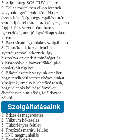
5. Adjon meg SGS TUV jelentést.
6. Teljes mértékben elkötelezettek
vagyunk ügyfeleink iránt. Ha az
összes lehetőség megvizsgálása után
sem tudjuk teljesíteni az igényeit, nem
fogjuk félrevezetni Önt hamis
ígéretekkel, ami jó ügyfélkapcsolatot
teremt.
7. Biztosítson egyablakos szolgáltatást.
8. Termékeink közvetlenül a
gyártóüzemből érkeznek, így
biztosítva az eredeti minőséget és
kiküszöbölve a közvetítőkkel járó
többletköltségeket.
9. Elkötelezettek vagyunk amellett,
hogy rendkívül versenyképes árakat
kínáljunk, amelyek lehetővé teszik,
hogy jelentős költségelőnyöket
élvezhessen a minőség feláldozása
nélkül.
Szolgáltatásaink
1. Edzés és megeresztés
2. Vákuum hőkezelés
3. Tükörfényes felület
4. Precíziós marású felület
5.CNC megmunkálás