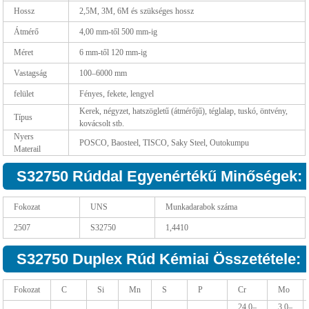
Hossz
2,5M, 3M, 6M és szükséges hossz
Átmérő
4,00 mm-től 500 mm-ig
Méret
6 mm-től 120 mm-ig
Vastagság
100–6000 mm
felület
Fényes, fekete, lengyel
Kerek, négyzet, hatszögletű (átmérőjű), téglalap, tuskó, öntvény,
Típus
kovácsolt stb.
Nyers
POSCO, Baosteel, TISCO, Saky Steel, Outokumpu
Materail
S32750 Rúddal Egyenértékű Minőségek:
Fokozat
UNS
Munkadarabok száma
2507
S32750
1,4410
S32750 Duplex Rúd Kémiai Összetétele:
Fokozat
C
Si
Mn
S
P
Cr
Mo
24,0–
3,0–