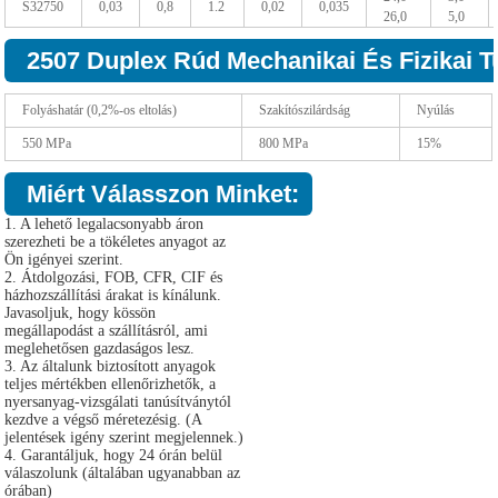
S32750
0,03
0,8
1.2
0,02
0,035
26,0
5,0
2507 Duplex Rúd Mechanikai És Fizikai T
Folyáshatár (0,2%-os eltolás)
Szakítószilárdság
Nyúlás
550 MPa
800 MPa
15%
Miért Válasszon Minket:
1. A lehető legalacsonyabb áron
szerezheti be a tökéletes anyagot az
Ön igényei szerint.
2. Átdolgozási, FOB, CFR, CIF és
házhozszállítási árakat is kínálunk.
Javasoljuk, hogy kössön
megállapodást a szállításról, ami
meglehetősen gazdaságos lesz.
3. Az általunk biztosított anyagok
teljes mértékben ellenőrizhetők, a
nyersanyag-vizsgálati tanúsítványtól
kezdve a végső méretezésig. (A
jelentések igény szerint megjelennek.)
4. Garantáljuk, hogy 24 órán belül
válaszolunk (általában ugyanabban az
órában)