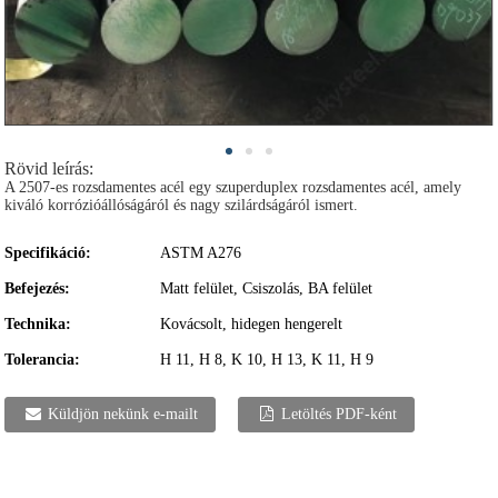
Rövid leírás:
A 2507-es rozsdamentes acél egy szuperduplex rozsdamentes acél, amely
kiváló korrózióállóságáról és nagy szilárdságáról ismert.
Specifikáció:
ASTM A276
Befejezés:
Matt felület, Csiszolás, BA felület
Technika:
Kovácsolt, hidegen hengerelt
Tolerancia:
H 11, H 8, K 10, H 13, K 11, H 9
Küldjön nekünk e-mailt
Letöltés PDF-ként