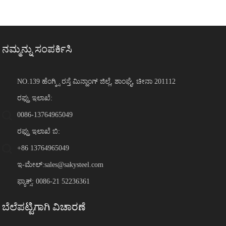
ನಮ್ಮನ್ನು ಸಂಪರ್ಕಿಸಿ
NO.139 ಹೆಂಗ್ಕ್ಸಿ ರಸ್ತೆ ಮಿನ್ಹಾಂಗ್ ಜಿಲ್ಲೆ, ಶಾಂಘೈ, ಚೀನಾ 201112
ರಫ್ತು ಇಲಾಖೆ:
0086-13764965049
ರಫ್ತು ಇಲಾಖೆ ಬಿ:
+86 13764965049
ಇ-ಮೇಲ್:
sales@sakysteel.com
ಫ್ಯಾಕ್ಸ್: 0086-21 52236361
ಬೆಲೆಪಟ್ಟಿಗಾಗಿ ವಿಚಾರಣೆ