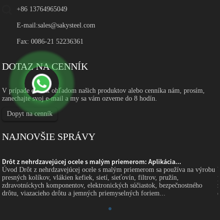
+86 13764965049
E-mail:
sales@sakysteel.com
Fax: 0086-21 52236361
DOTAZ NA CENNÍK
V prípade otázok ohľadom našich produktov alebo cenníka nám, prosím,
zanechajte svoj e-mail a my sa vám ozveme do 8 hodín.
Dopyt na cenník
NAJNOVŠIE SPRÁVY
Drôt z nehrdzavejúcej ocele s malým priemerom: Aplikácia...
Úvod Drôt z nehrdzavejúcej ocele s malým priemerom sa používa na výrobu
presných kolíkov, vlákien kefiek, sietí, sieťovín, filtrov, pružín,
zdravotníckych komponentov, elektronických súčiastok, bezpečnostného
drôtu, viazacieho drôtu a jemných priemyselných foriem...