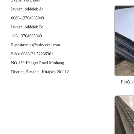
Skype: saky.steel
Izvozni oddelek A:
0086-13764965049
Izvozni oddelek B:
+86 13764965049
E-pošta:
sales@sakysteel.com
Faks: 0086-21 52236361
NO.139 Hengxi Road Minhang
District, Šanghaj, Kitajska 201112
Pločev