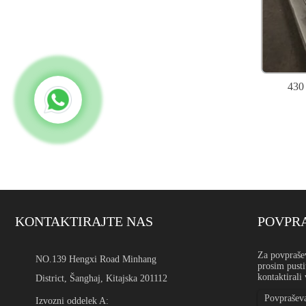
430 
KONTAKTIRAJTE NAS
POVPRA
Žica iz nerjavečega jekla
Za povprašev
NO.139 Hengxi Road Minhang
prosim pusti
Uvod Žica iz nerjavečega j
kontaktirali 
District, Šanghaj, Kitajska 201112
zatiče, krtačne filamente, 
elektronske dele, varnostno 
Povpraševa
Izvozni oddelek A: