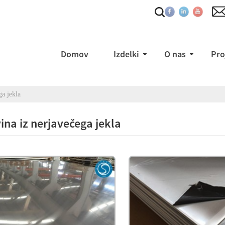
Domov
Izdelki
O nas
Pro
ga jekla
ina iz nerjavečega jekla