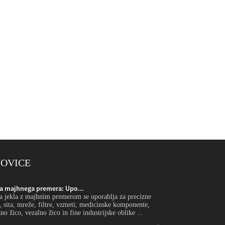
NOVICE
kla majhnega premera: Upo...
Žica iz nerjavečega
a jekla z majhnim premerom se uporablja za precizne
Uvod Žica iz nerjave
e, sita, mreže, filtre, vzmeti, medicinske komponente,
zatiče, krtačne filam
no žico, vezalno žico in fine industrijske oblike ...
elektronske dele, varn