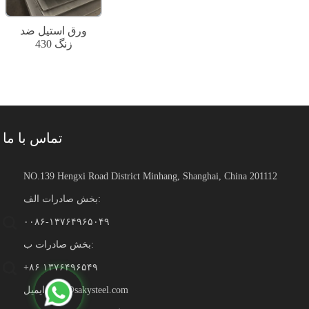
ورق استیل ضد
زنگ 430
تماس با ما
NO.139 Hengxi Road District Minhang, Shanghai, China 201112
بخش صادرات الف:
۰۰۸۶-۱۳۷۶۴۹۶۵۰۴۹
بخش صادرات ب:
‎+۸۶ ۱۳۷۶۴۹۶۵۴۹‎
sales@sakysteel.com
ایمیل: