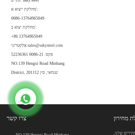
סקייפ: saky.steel
מחלקת ייצוא א':
0086-13764965049
מחלקת יצוא ב':
+86 13764965049
sales@sakysteel.com
אֶלֶקטרוֹנִי:
פקס: 0086-21 52236361
NO.139 Hengxi Road Minhang
District, שנחאי, סין 201112
ת מחירון
צרו קשר
חירים שלנו,
NO.139 Hengxi Road Minhang