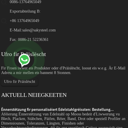
0086-13764965049
Exportabteilung B:
+86 13764965049
E-Mail:
sales@sakysteel.com
Fax: 0086-21 52236361
Ufro fir Präislëscht
Fir Froen iwwer eis Produkter oder d'Präislëscht, loosst eis w.e.g. Är E-Mail
Adress a mir mellen eis bannent 8 Stonnen.
Ufro fir Präislëscht
AKTUELL NEIEGKEETEN
Ënnerstëtzung fir personaliséiert Edelstahlgréissten: Bestellung...
Aféierung Ënnerstëtzung vun Edelstahl op Mooss bedeit d'Liwwerung vu
n
Blech, Placken, Stäbchen, Päifen, Réier, Band, Drot oder speziell Profiler an
Dimensiounen, Toleranzen, Längten, Finishen oder
.
Veraarbechtungsbedingungen, déi fir eng spezifesch Gréisst ausgewielt sinn...