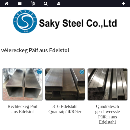
véiereckeg Päif aus Edelstol
Rechteckeg Päif
316 Edelstahl
Quadratesch
aus Edelstol
Quadratpäif/Réier
geschweesste
Päifen aus
Edelstahl