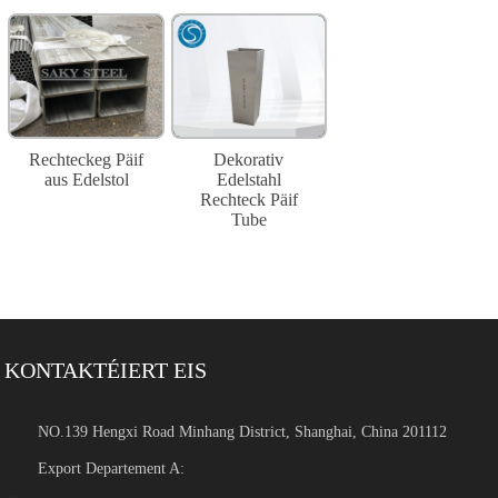
Rechteckeg Päif
Dekorativ
aus Edelstol
Edelstahl
Rechteck Päif
Tube
KONTAKTÉIERT EIS
NO.139 Hengxi Road Minhang District, Shanghai, China 201112
Export Departement A: