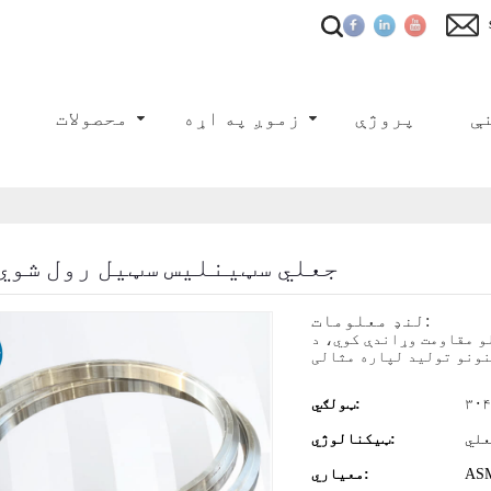
ې
پروژې
زموږ په اړه
محصولات
ک
جعلي سټینلیس سټیل رول شوي
لنډ معلومات:
و مقاومت وړاندې کوي، د
ټولګي:
علي
ټیکنالوژي:
معیاري: