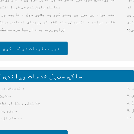
 نه
معامله وکړئ کوم چې خورا اقتصادي وي.
 چې
هغه مواد چې موږ یې چمتو کوو په بشپړ ډول د تایید وړ 
خامو موادو د ازموینې سند څخه تر وروستي ابعادي بیان 
•
(راپورونه به د اړتیا سره سم ښکا
نور معلومات ترلاسه کړئ
ساکي سټېل خدمات وړاندې 
ه
۱. د تودوخې در
ش
۲. ماشی
)
۳. جلا کول، ویشل او قطع
ل
۴. د ډزو چ
۵. د سختۍ ازم