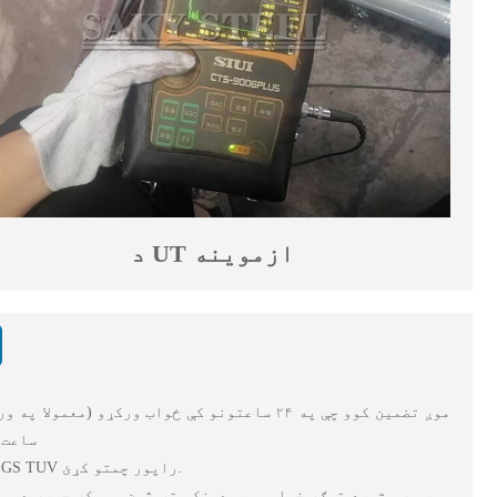
د UT ازموینه
موږ تضمین کوو چې په ۲۴ ساعتونو کې ځواب ورکړو (معمولا په 
ساعت 
د SGS TUV راپور چمتو کړئ.
موږ په بشپړه توګه خپلو پیرودونکو ته ژمن یو. که چیرې د ټو