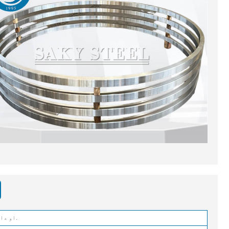
۳۰۴،۳۱۶،۳۱۶L، ۳۲۱ او داسې نور.