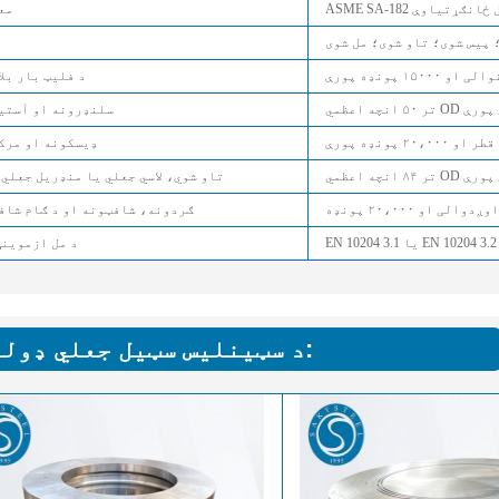
 د محصول ځانګړتیاوې
مع
پیس شوی؛ تاو شوی؛ مل شوی
د فلیټ بار بل
سلنډرونه او آستی
ډیسکونه او مرک
تاو شوي، لاسي جعلي یا منډریل جعلي 
ګردونه، شافټونه او د ګام شاف
EN 10204 3.1 یا EN 10204 3.2
د مل ازموینې
د سټینلیس سټیل جعلي ډولونه: