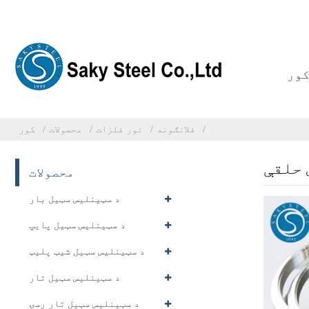
ور
فلانګونه
نور فلزات
محصولات
کور
 حلقې
محصولات
د سټینلیس سټیل بار
د سټینلیس سټیل پایپ
د سټینلیس سټیل شیټ پلیټ
د سټینلیس سټیل تار
د سټینلیس سټیل تار رسۍ