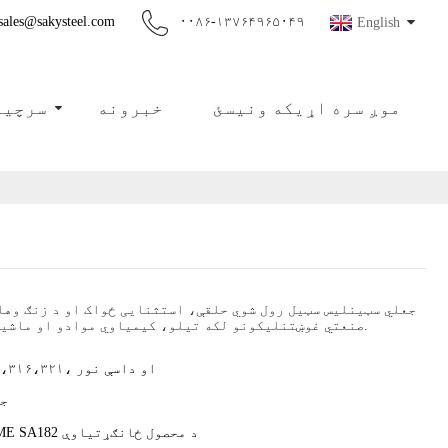
sales@sakysteel.com
۰۰۸۶-۱۳۷۶۴۹۶۵۰۴۹
English
موږ سره اړیکه ونیسئ
خبرونه
سرچین
جعلي سټینلیس سټیل رول شوي حلقې، استثنایی ځواک او د زنګ وهل
صنعتي غوښتنلیکونو لکه تیلو، کیمیاوي موادو او ماشینونو تولید لپاره مثالی.
۳۰۴،۳۱۶،۳۲۱، او داسې نور
ج
ASME SA182 د محصول ځانګړتیاوې