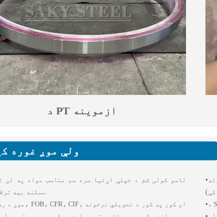
د PT ازموینه
ولې موږ غوره ک
ورته
•
تاسو کولی شئ د خپلې اړتیا سره سم مناسب مواد په لږ ت
کې)
ممکنه بیه ترلاسه کړئ.
•
موږ د ری ورکس، FOB، CFR، CIF، او 
لو
•
هم وړاندې کوو. موږ تاسو ته وړاندیز کوو چې د بار وړلو