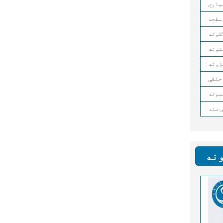
یاري
سطحه
اکونه
نونه
زونه
حلقې
ټونه
 سند