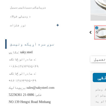
ډوپلیکس سټینلیس سټیل
د وسیلې فولاد
نور فلزات
موږ سره اړیکه ونیسئ
سکایپ: saky.steel
تفصیل
د صادراتو څانګه:
۰۰۸۶-۱۳۷۶۴۹۶۵۰۴۹
د صادراتو څانګه:
+۸۶ ۱۳۷۶۴۹۶۵۰۴۹
sales@sakysteel.com
برېښنالیک:
 وهلو
فکس: 0086-21 52236361
یلو او
تو په
NO.139 Hengxi Road Minhang