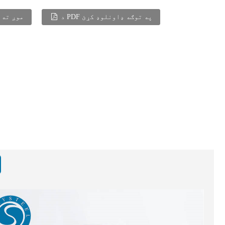
د PDF په توګه ډاونلوډ کړئ
موږ ته 