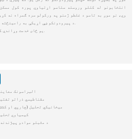
انتخابونو له کتلو وروسته ستاسو اړتیاوې پوره کول ممکن
وي، نو موږ به تاسو د غلطو ژمنو په ورکولو سره ګمراه نه کړو
د پیرودونکو ښې اړیکې به رامینځته کړي.
یو ځای خدمت وړاندې کړئ.
۶. الټراسونک معاین
۷. مقناطیسي ذراتو تفتی
۸. میخانیکي تحلیل (چارپي او کشش
۹. کیمیاوي تحلی
۱۰. د مثبتو موادو پیژندنه