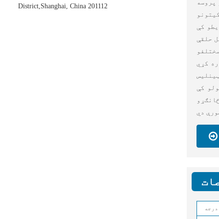
 پروسه
District,Shanghai, China 201112
یتونو
یطو کې
ل حلقې
ختلفو
SAKY ST
ینلیس
ولو کې
انګړو
درجه