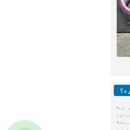
ړه؟
ر لږه
•
کور په کور د تحویلي نرخونه
•
 لپاره