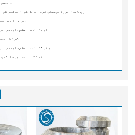
ASME SA-182
روښانه؛ تور؛ پوستکی شوی؛ پالش شوی؛ ماشین شوی؛ 
تر ۲۷ انچه پلنوالی او ۱۵۰۰۰ پونډه پورې.
تر ۵۰ انچه اعظمي OD او ۶۵ انچه اعظمي اوږدوالی پورې
تر ۵۰ انچه قطر او ۲۰،۰۰۰ پونډه پورې.
تر ۸۴ انچه اعظمي OD او تر ۴۰ انچه اعظمي اوږدوالی پورې
تر ۱۴۴ انچه پورې اعظمي اوږدوالی او ۲۰،۰۰۰ پونډه