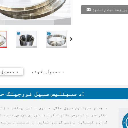
بریښنالیک واستوئ
د محصول ټګونه
د محصول 
د سټینلیس سټیل فورجینګ حلقې:
د جعلي سټینلیس سټیل حلقې د دوی د لوړ ځواک، د زنګ
مقاومت، او تودوخې مقاومت لپاره مشهورې دي، چې دوی د ت
ګازو، کیمیاوي پروسس کولو، فضايي او ماشینري تولیدا