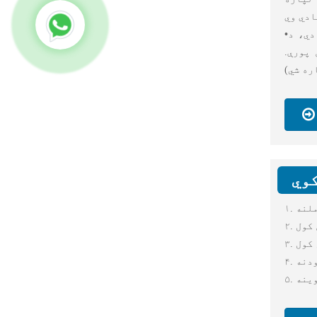
دي، د
•
پورې.
ره شي)
کوي
ملنه
ن کول
 کول
اودنه
وینه