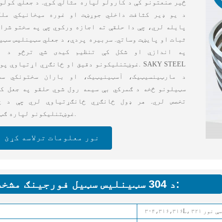
څیر صنعتونو کې د کارولو لپاره مثالي کوي. د جعلي کولو
د یو ډیر کثافت داخلي جوړښت او غوره میخانیکي ملک
پایله لري، چې دا حلقې ته اجازه ورکوي چې په سختو شرا
ثبات او پایښت وساتي. سربیره پردې، د جعلي سټینلیس سټی
په اندازې او شکل کې تنظیم کیدی شي ترڅو د م
غوښتنلیکونو دقیق او ځانګړي اړتیاوې پوره کړي. EEL
د مارټینسیټیک، آسټینیټیک، او باران سختونکي سټ
سټیلونو څخه د ګمرکي بې سیمه رول شوي حلقو په جعل ک
تخصص لري. هر ډول ځانګړي ځانګړتیاوې لري چې د ځ
غوښتنلیکونو لپاره ګټورې دي.
نور معلومات ترلاسه کړئ
د 304 سټینلیس سټیل فورجینګ مشخصات: