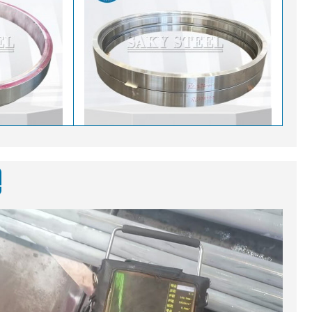
د ASTM A182 جعلي سټینلیس سټیل رول شوي حلقو ازموینه: